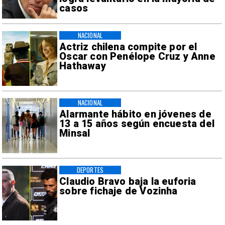
casos
NACIONAL
Actriz chilena compite por el
Oscar con Penélope Cruz y Anne
Hathaway
NACIONAL
Alarmante hábito en jóvenes de
13 a 15 años según encuesta del
Minsal
DEPORTES
Claudio Bravo baja la euforia
sobre fichaje de Vozinha