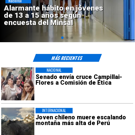
Regiones
Aprueban creación del Parque
Sebastián Piñera con inversión
de $4 mil millones
MÁS RECIENTES
NACIONAL
Senado envía cruce Campillai-
Flores a Comisión de Ética
INTERNACIONAL
Joven chileno muere escalando
montaña más alta de Perú