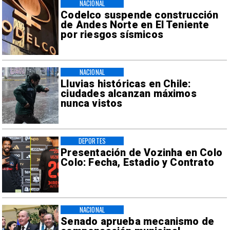
NACIONAL
Codelco suspende construcción
de Andes Norte en El Teniente
por riesgos sísmicos
NACIONAL
Lluvias históricas en Chile:
ciudades alcanzan máximos
nunca vistos
DEPORTES
Presentación de Vozinha en Colo
Colo: Fecha, Estadio y Contrato
NACIONAL
Senado aprueba mecanismo de